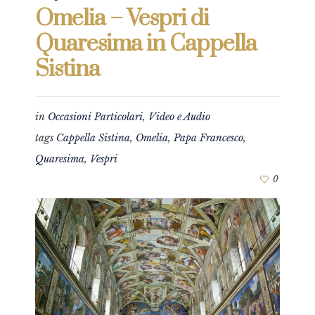
Omelia – Vespri di
Quaresima in Cappella
Sistina
in
Occasioni Particolari
,
Video e Audio
tags
Cappella Sistina
,
Omelia
,
Papa Francesco
,
Quaresima
,
Vespri
0