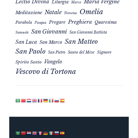
Maria Vergine
Lectio Divina
Liturgia
Marco
Omelia
Natale
Meditazione
Novena
Preghiera
Pregare
Quaresima
Parabola
Pasqua
San Giovanni
San Giovanni Battista
Samuele
San Matteo
San Luca
San Marco
San Paolo
Signore
San Pietro
Santo del Mese
Vangelo
Spirito Santo
Vescovo di Tortona