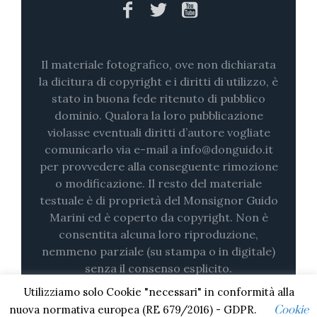
Il materiale fotografico, ove non dichiarata
la dicitura di copyright e i diritti di utilizzo, è
stato in buona fede ritenuto di pubblico
dominio. Qualora la loro pubblicazione
violasse eventuali diritti d’autore vogliate
comunicarlo via e-mail a info@donguido.it
per provvedere alla conseguente rimozione
o modificazione. Il resto del materiale
testuale è di proprietà del Monsignor Guido
Marini ed è coperto da copyright. Non è
consentita alcuna loro riproduzione,
nemmeno parziale (su stampa o in digitale)
senza il consenso esplicito.
Utilizziamo solo Cookie "necessari" in conformità alla
nuova normativa europea (RE 679/2016) - GDPR.
Cookie