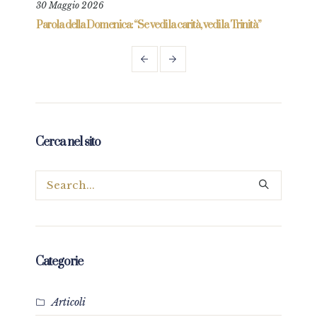
30 Maggio 2026
6 Gi
re
Parola della Domenica: “Se vedi la carità, vedi la Trinità”
Parol
prez
Cerca nel sito
Categorie
Articoli