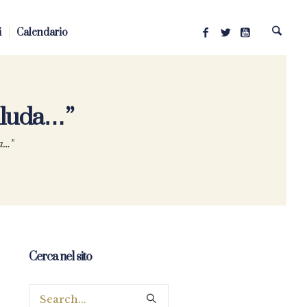
i
Calendario
illuda…”
da…”
Cerca nel sito