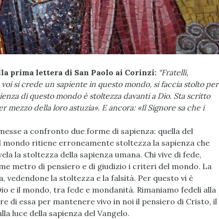
la prima lettera di San Paolo ai Corinzi:
“Fratelli,
 voi si crede un sapiente in questo mondo, si faccia stolto per
ienza di questo mondo è stoltezza davanti a Dio. Sta scritto
 per mezzo della loro astuzia». E ancora: «Il Signore sa che i
 messe a confronto due forme di sapienza: quella del
el mondo ritiene erroneamente stoltezza la sapienza che
vela la stoltezza della sapienza umana. Chi vive di fede,
 metro di pensiero e di giudizio i criteri del mondo. La
a, vedendone la stoltezza e la falsità. Per questo vi è
Dio e il mondo, tra fede e mondanità. Rimaniamo fedeli alla
 di essa per mantenere vivo in noi il pensiero di Cristo, il
lla luce della sapienza del Vangelo.