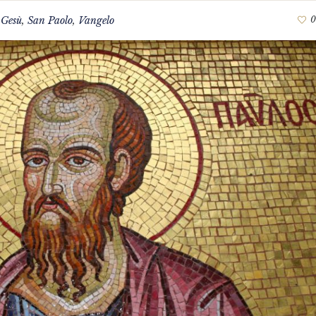
,
Gesù
,
San Paolo
,
Vangelo
0