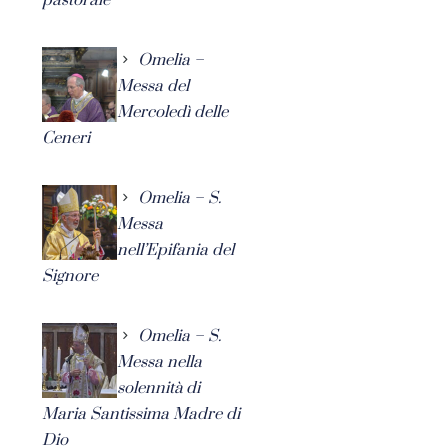
Omelia –
Messa del
Mercoledì delle
Ceneri
Omelia – S.
Messa
nell’Epifania del
Signore
Omelia – S.
Messa nella
solennità di
Maria Santissima Madre di
Dio