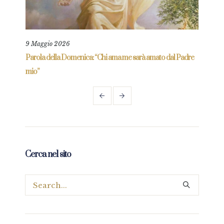
9 Maggio 2026
25 L
re
Parola della Domenica: “Chi ama me sarà amato dal Padre
Parol
mio”
Cerca nel sito