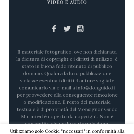
VIDEO E AUDIO
Il materiale fotografico, ove non dichiarata
la dicitura di copyright e i diritti di utilizzo, è
stato in buona fede ritenuto di pubblico
dominio. Qualora la loro pubblicazione
violasse eventuali diritti d’autore vogliate
comunicarlo via e-mail a info@donguido.it
per provvedere alla conseguente rimozione
o modificazione. Il resto del materiale
testuale è di proprietà del Monsignor Guido
Marini ed è coperto da copyright. Non è
consentita alcuna loro riproduzione,
nemmeno parziale (su stampa o in digitale)
Utilizziamo solo Cookie "necessari" in conformità alla