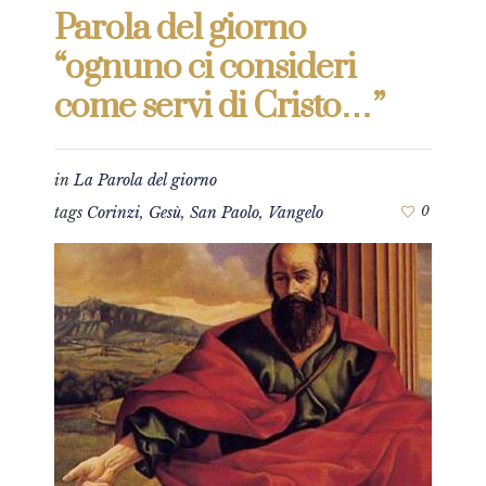
Parola del giorno
“ognuno ci consideri
come servi di Cristo…”
in
La Parola del giorno
tags
Corinzi
,
Gesù
,
San Paolo
,
Vangelo
0