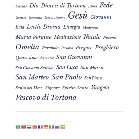
Fede
Dio
Diocesi di Tortona
Davide
Ebrei
Gesù
Giovanni
Genesi
Geremia
Gerusalemme
Lectio Divina
Liturgia
Isaia
Madonna
Natale
Maria Vergine
Meditazione
Novena
Omelia
Preghiera
Pregare
Parabola
Pasqua
San Giovanni
Quaresima
Samuele
San Luca
San Marco
San Giovanni Battista
San Matteo
San Paolo
San Pietro
Vangelo
Signore
Spirito Santo
Santo del Mese
Vescovo di Tortona