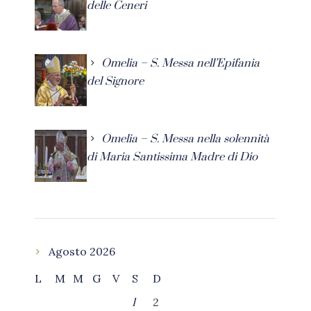
delle Ceneri
Omelia – S. Messa nell’Epifania
del Signore
Omelia – S. Messa nella solennità
di Maria Santissima Madre di Dio
Agosto 2026
L
M
M
G
V
S
D
2
1