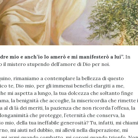
re mio e anch’io lo amerò e mi manifesterò a lui”.
In
 il mistero stupendo dell’amore di Dio per noi.
uino, rimaniamo a contemplare la bellezza di questo
co te, Dio mio, per gli immensi benefici elargiti a me,
he mi aspetta a lungo, la tua dolcezza che soltanto finge
iama, la benignità che accoglie, la misericordia che rimette 
al di là dei meriti, la pazienza che non ricorda l’offesa, la
longanimità che protegge, l’eternità che conserva, la
o mio, della tua ineffabile generosità? Tu, infatti, mi chiami
no, mi aiuti nel dubbio, mi allevii nella disperazione, mi
, mi armi quando combatto, mi coroni quando trionfo. No