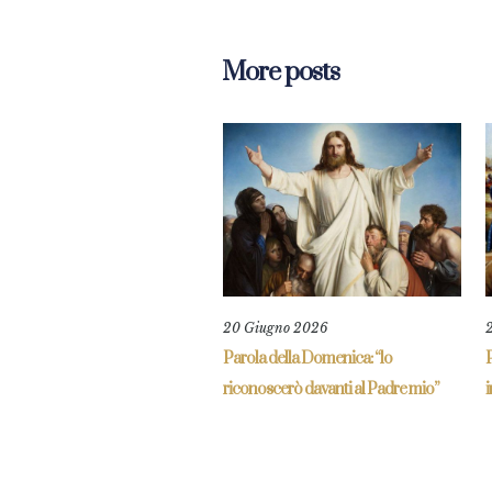
More posts
20 Giugno 2026
Parola della Domenica: “lo
P
riconoscerò davanti al Padre mio”
i