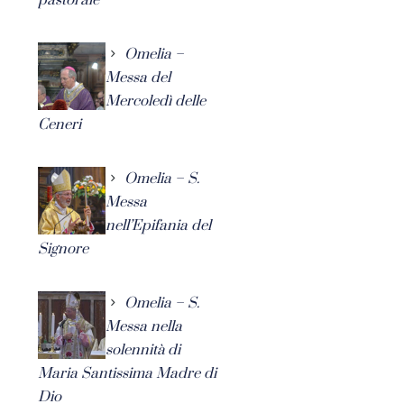
Omelia –
Messa del
Mercoledì delle
Ceneri
Omelia – S.
Messa
nell’Epifania del
Signore
Omelia – S.
Messa nella
solennità di
Maria Santissima Madre di
Dio