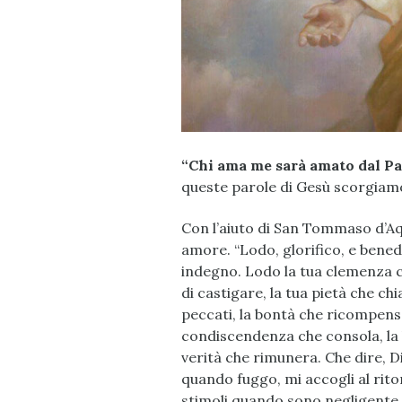
“Chi ama me sarà amato dal Pad
queste parole di Gesù scorgiamo
Con l’aiuto di San Tommaso d’Aq
amore. “Lodo, glorifico, e benedi
indegno. Lodo la tua clemenza c
di castigare, la tua pietà che ch
peccati, la bontà che ricompensa 
condiscendenza che consola, la 
verità che rimunera. Che dire, Di
quando fuggo, mi accogli al ritor
stimoli quando sono negligente