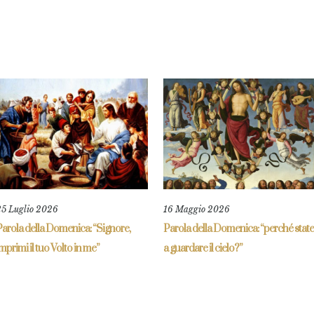
25 Luglio 2026
16 Maggio 2026
arola della Domenica: “Signore,
Parola della Domenica: “perché state
mprimi il tuo Volto in me”
a guardare il cielo?”