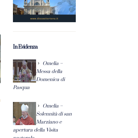
In Evidenza
Omelia –
Messa della
Domenica di
Pasqua
Omelia –
Solennità di san
Marziano e
apertura della Visita
pastorale