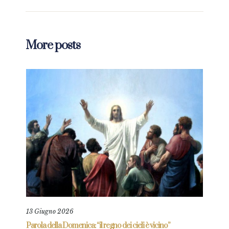
More posts
13 Giugno 2026
11 L
re
Parola della Domenica: “il regno dei cieli è vicino”
Paro