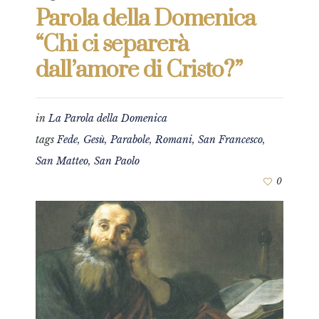
Parola della Domenica
“Chi ci separerà
dall’amore di Cristo?”
in
La Parola della Domenica
tags
Fede
,
Gesù
,
Parabole
,
Romani
,
San Francesco
,
San Matteo
,
San Paolo
0