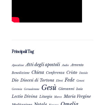
Principali Tag
Atti degli apostoli
Avvento
Apocalisse
Audio
Chiesa
Cristo
Conferenza
Benedizione
Davide
Fede
Dio
Diocesi di Tortona
Ebrei
Genesi
Gesù
Giovanni
Isaia
Geremia
Gerusalemme
Maria Vergine
Lectio Divina
Liturgia
Marco
Omelia
Natale
Meditazione