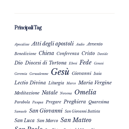
Principali Tag
Atti degli apostoli
Avvento
Apocalisse
Audio
Chiesa
Cristo
Conferenza
Benedizione
Davide
Fede
Dio
Diocesi di Tortona
Ebrei
Genesi
Gesù
Giovanni
Isaia
Geremia
Gerusalemme
Maria Vergine
Lectio Divina
Liturgia
Marco
Omelia
Natale
Meditazione
Novena
Preghiera
Pregare
Quaresima
Parabola
Pasqua
San Giovanni
San Giovanni Battista
Samuele
San Matteo
San Luca
San Marco