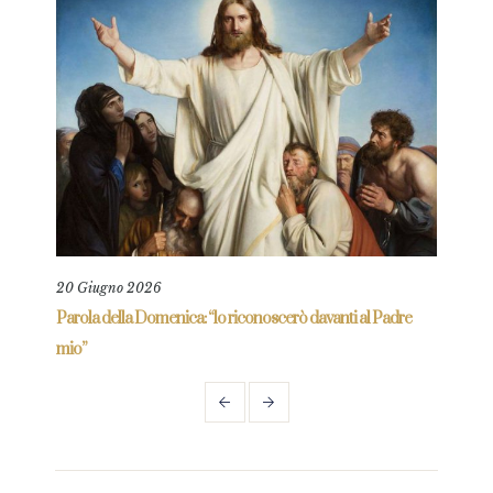
20 Giugno 2026
18 L
Parola della Domenica: “lo riconoscerò davanti al Padre
Paro
mio”