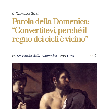
6 Dicembre 2025
Parola della Domenica:
“Convertitevi, perché il
regno dei cieli è vicino”
in
La Parola della Domenica
tags
Gesù
0