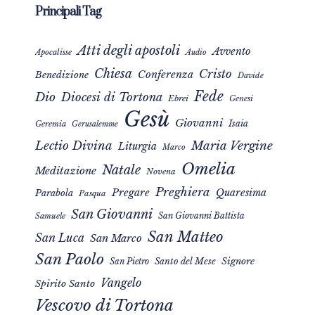
Principali Tag
Atti degli apostoli
Avvento
Apocalisse
Audio
Chiesa
Cristo
Conferenza
Benedizione
Davide
Fede
Dio
Diocesi di Tortona
Ebrei
Genesi
Gesù
Giovanni
Isaia
Geremia
Gerusalemme
Maria Vergine
Lectio Divina
Liturgia
Marco
Omelia
Natale
Meditazione
Novena
Preghiera
Pregare
Quaresima
Parabola
Pasqua
San Giovanni
San Giovanni Battista
Samuele
San Matteo
San Luca
San Marco
San Paolo
Signore
San Pietro
Santo del Mese
Vangelo
Spirito Santo
Vescovo di Tortona