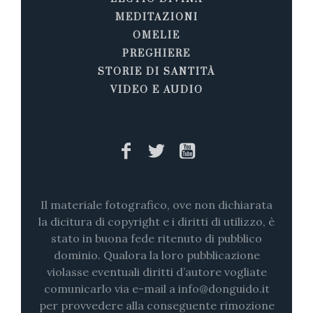
MEDITAZIONI
OMELIE
PREGHIERE
STORIE DI SANTITÀ
VIDEO E AUDIO
Il materiale fotografico, ove non dichiarata
la dicitura di copyright e i diritti di utilizzo, è
stato in buona fede ritenuto di pubblico
dominio. Qualora la loro pubblicazione
violasse eventuali diritti d’autore vogliate
comunicarlo via e-mail a info@donguido.it
per provvedere alla conseguente rimozione