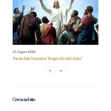
13 Giugno 2026
11 L
re
Parola della Domenica: “il regno dei cieli è vicino”
Paro
Cerca nel sito