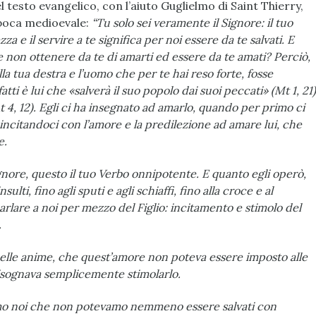
testo evangelico, con l’aiuto Guglielmo di Saint Thierry,
epoca medioevale:
“Tu solo sei veramente il Signore: il tuo
za e il servire a te significa per noi essere da te salvati. E
se non ottenere da te di amarti ed essere da te amati? Perciò,
ella tua destra e l’uomo che per te hai reso forte, fosse
tti è lui che «salverà il suo popolo dai suoi peccati» (Mt 1, 21)
At 4, 12). Egli ci ha insegnato ad amarlo, quando per primo ci
 incitandoci con l’amore e la predilezione ad amare lui, che
e.
gnore, questo il tuo Verbo onnipotente. E quanto egli operò,
sulti, fino agli sputi e agli schiaffi, fino alla croce e al
parlare a noi per mezzo del Figlio: incitamento e stimolo del
.
 delle anime, che quest’amore non poteva essere imposto alle
bisognava semplicemente stimolarlo.
mo noi che non potevamo nemmeno essere salvati con