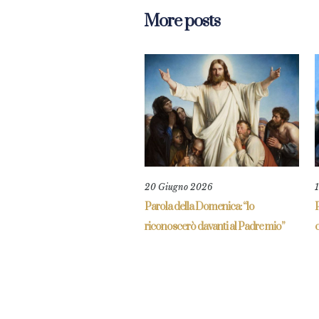
More posts
20 Giugno 2026
Parola della Domenica: “lo
P
riconoscerò davanti al Padre mio”
c