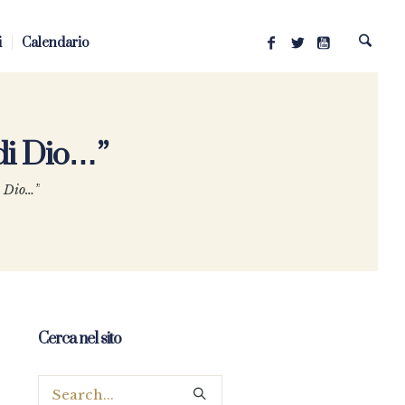
i
Calendario
 di Dio…”
i Dio…”
Cerca nel sito