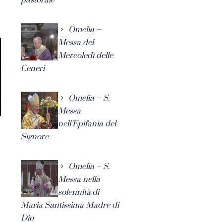
Omelia –
Messa del
Mercoledì delle
Ceneri
Omelia – S.
Messa
nell’Epifania del
Signore
Omelia – S.
Messa nella
solennità di
Maria Santissima Madre di
Dio