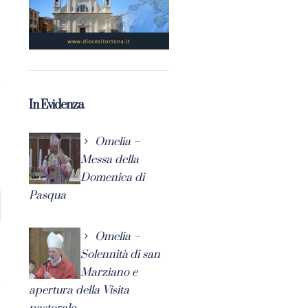
In Evidenza
Omelia –
Messa della
Domenica di
Pasqua
Omelia –
Solennità di san
Marziano e
apertura della Visita
pastorale