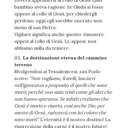
Doveva appendersi al collo di Gesù! Quel
bambino aveva ragione. Se Giuda si fosse
appeso al collo di Gesù, per chiedergli
perdono, oggi egli sarebbe onorato non
meno di san Pietro.
Vigilare significa anche questo: rimanere
appesi al collo di Gesù. Lì, appesi, non
abbiamo nulla da temere.
La destinazione eterna del cammino
terreno
Rivolgendosi ai Tessalonicesi, san Paolo
scrive:
“Non vogliamo, fratelli, lasciarvi
nell’ignoranza a proposito di quelli che sono
morti, perché non siate tristi come gli altri che
non hanno speranza. Se infatti crediamo che
Gesù è morto e risorto, così anche Dio, per
mezzo di Gesù, radunerà con lui coloro che
sono morti”.
L’eternità è il nostro destino! La
risurrezione della carne è il nostro futuro!