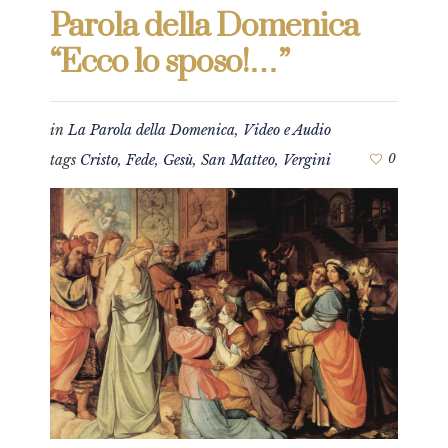
Parola della Domenica
“Ecco lo sposo!…”
in
La Parola della Domenica
,
Video e Audio
tags
Cristo
,
Fede
,
Gesù
,
San Matteo
,
Vergini
0