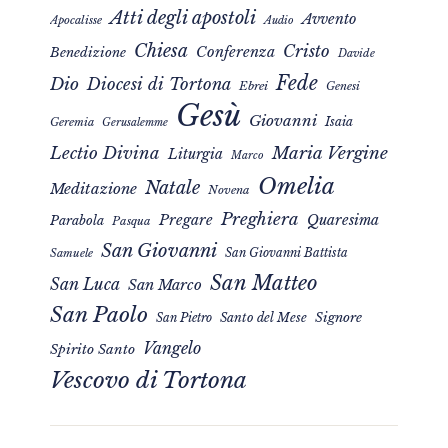
Atti degli apostoli
Avvento
Apocalisse
Audio
Chiesa
Cristo
Conferenza
Benedizione
Davide
Fede
Dio
Diocesi di Tortona
Ebrei
Genesi
Gesù
Giovanni
Isaia
Geremia
Gerusalemme
Maria Vergine
Lectio Divina
Liturgia
Marco
Omelia
Natale
Meditazione
Novena
Preghiera
Pregare
Quaresima
Parabola
Pasqua
San Giovanni
San Giovanni Battista
Samuele
San Matteo
San Luca
San Marco
San Paolo
Signore
San Pietro
Santo del Mese
Vangelo
Spirito Santo
Vescovo di Tortona