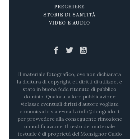
PREGHIERE
STORIE DI SANTITÀ
VIDEO E AUDIO
Il materiale fotografico, ove non dichiarata
la dicitura di copyright e i diritti di utilizzo, è
stato in buona fede ritenuto di pubblico
dominio. Qualora la loro pubblicazione
violasse eventuali diritti d’autore vogliate
comunicarlo via e-mail a info@donguido.it
per provvedere alla conseguente rimozione
o modificazione. Il resto del materiale
testuale è di proprietà del Monsignor Guido