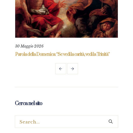
30 Maggio 2026
6 Gi
re
Parola della Domenica: “Se vedi la carità, vedi la Trinità”
Parol
prez
Cerca nel sito