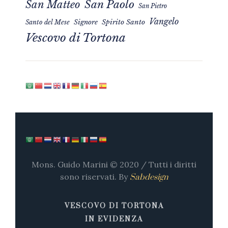
San Matteo
San Paolo
San Pietro
Vangelo
Signore
Spirito Santo
Santo del Mese
Vescovo di Tortona
Mons. Guido Marini © 2020 / Tutti i diritti
sono riservati. By
Sabdesign
VESCOVO DI TORTONA
IN EVIDENZA