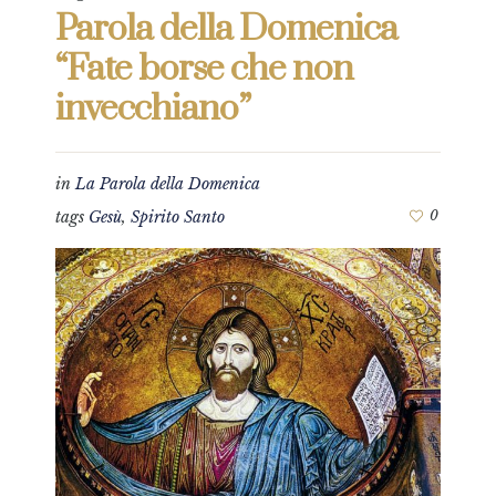
Parola della Domenica
“Fate borse che non
invecchiano”
in
La Parola della Domenica
tags
Gesù
,
Spirito Santo
0