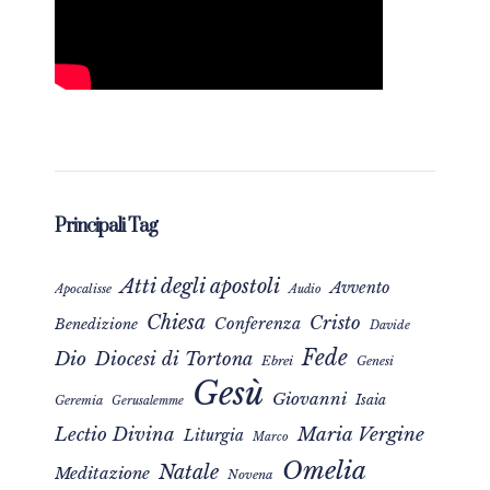
Principali Tag
Atti degli apostoli
Avvento
Apocalisse
Audio
Chiesa
Cristo
Conferenza
Benedizione
Davide
Fede
Dio
Diocesi di Tortona
Ebrei
Genesi
Gesù
Giovanni
Isaia
Geremia
Gerusalemme
Maria Vergine
Lectio Divina
Liturgia
Marco
Omelia
Natale
Meditazione
Novena