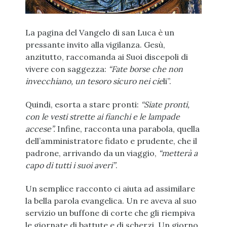
La pagina del Vangelo di san Luca è un
pressante invito alla vigilanza. Gesù,
anzitutto, raccomanda ai Suoi discepoli di
vivere con saggezza:
“Fate borse che non
invecchiano, un tesoro sicuro nei cie
li”.
Quindi, esorta a stare pronti:
“Siate pronti,
con le vesti strette ai fianchi e le lampade
accese”.
Infine, racconta una parabola, quella
dell’amministratore fidato e prudente, che il
padrone, arrivando da un viaggio,
“metterà a
capo di tutti i suoi averi”
.
Un semplice racconto ci aiuta ad assimilare
la bella parola evangelica. Un re aveva al suo
servizio un buffone di corte che gli riempiva
le giornate di battute e di scherzi. Un giorno,