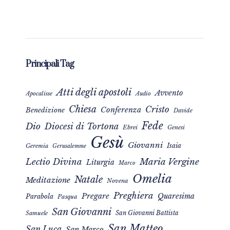
Principali Tag
Atti degli apostoli
Avvento
Apocalisse
Audio
Chiesa
Cristo
Conferenza
Benedizione
Davide
Fede
Dio
Diocesi di Tortona
Ebrei
Genesi
Gesù
Giovanni
Isaia
Geremia
Gerusalemme
Maria Vergine
Lectio Divina
Liturgia
Marco
Omelia
Natale
Meditazione
Novena
Preghiera
Pregare
Quaresima
Parabola
Pasqua
San Giovanni
San Giovanni Battista
Samuele
San Matteo
San Luca
San Marco