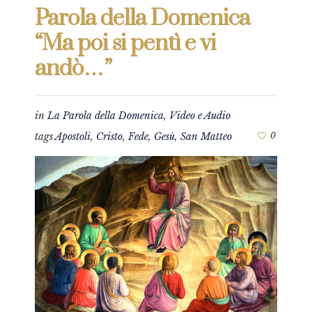
Parola della Domenica
“Ma poi si pentì e vi
andò…”
in
La Parola della Domenica
,
Video e Audio
tags
Apostoli
,
Cristo
,
Fede
,
Gesù
,
San Matteo
0