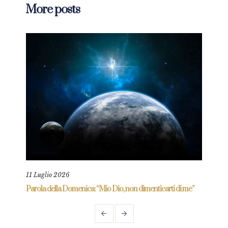
More posts
11 Luglio 2026
18 L
re
Parola della Domenica: “Mio Dio, non dimenticarti di me”
Paro