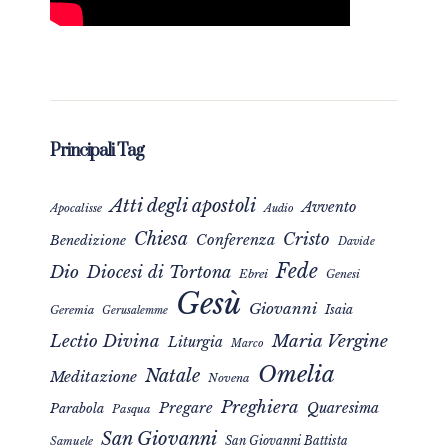
Principali Tag
Atti degli apostoli
Avvento
Apocalisse
Audio
Chiesa
Cristo
Conferenza
Benedizione
Davide
Fede
Dio
Diocesi di Tortona
Ebrei
Genesi
Gesù
Giovanni
Isaia
Geremia
Gerusalemme
Maria Vergine
Lectio Divina
Liturgia
Marco
Omelia
Natale
Meditazione
Novena
Preghiera
Pregare
Quaresima
Parabola
Pasqua
San Giovanni
San Giovanni Battista
Samuele