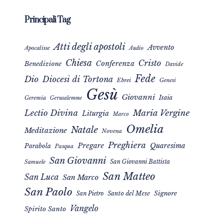
Principali Tag
Atti degli apostoli
Avvento
Apocalisse
Audio
Chiesa
Cristo
Conferenza
Benedizione
Davide
Fede
Dio
Diocesi di Tortona
Ebrei
Genesi
Gesù
Giovanni
Isaia
Geremia
Gerusalemme
Maria Vergine
Lectio Divina
Liturgia
Marco
Omelia
Natale
Meditazione
Novena
Preghiera
Pregare
Quaresima
Parabola
Pasqua
San Giovanni
San Giovanni Battista
Samuele
San Matteo
San Luca
San Marco
San Paolo
Signore
San Pietro
Santo del Mese
Vangelo
Spirito Santo