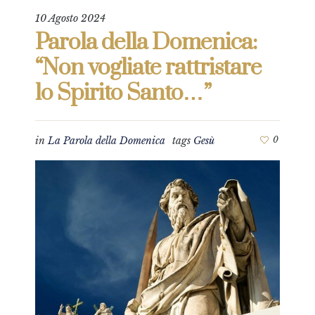
10 Agosto 2024
Parola della Domenica:
“Non vogliate rattristare
lo Spirito Santo…”
in
La Parola della Domenica
tags
Gesù
0