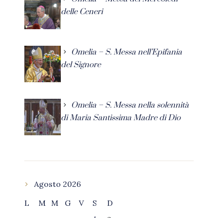
delle Ceneri
Omelia – S. Messa nell’Epifania
del Signore
Omelia – S. Messa nella solennità
di Maria Santissima Madre di Dio
Agosto 2026
L
M
M
G
V
S
D