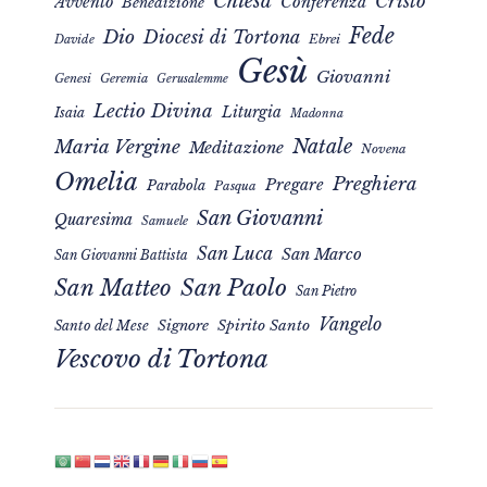
Chiesa
Cristo
Avvento
Conferenza
Benedizione
Fede
Dio
Diocesi di Tortona
Davide
Ebrei
Gesù
Giovanni
Genesi
Geremia
Gerusalemme
Lectio Divina
Liturgia
Isaia
Madonna
Natale
Maria Vergine
Meditazione
Novena
Omelia
Preghiera
Pregare
Parabola
Pasqua
San Giovanni
Quaresima
Samuele
San Luca
San Marco
San Giovanni Battista
San Matteo
San Paolo
San Pietro
Vangelo
Signore
Spirito Santo
Santo del Mese
Vescovo di Tortona