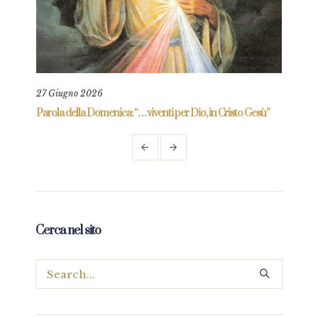
27 Giugno 2026
8 Ag
re
Parola della Domenica: “…viventi per Dio, in Cristo Gesù”
Paro
Cerca nel sito