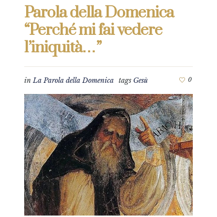
Parola della Domenica
“Perché mi fai vedere
l’iniquità…”
in
La Parola della Domenica
tags
Gesù
0