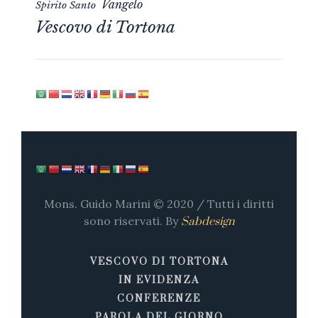
Vangelo
Spirito Santo
Vescovo di Tortona
Mons. Guido Marini © 2020 / Tutti i diritti
sono riservati. By
Sabdesign
VESCOVO DI TORTONA
IN EVIDENZA
CONFERENZE
PAROLA DEL GIORNO