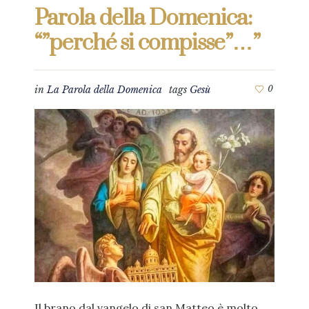
Parola della Domenica:
“”perché si compisse”…”
in
La Parola della Domenica
tags
Gesù
0
Il brano dal vangelo di san Matteo è molto