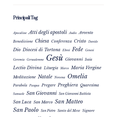
Principali Tag
Atti degli apostoli
Avvento
Apocalisse
Audio
Chiesa
Cristo
Conferenza
Benedizione
Davide
Fede
Dio
Diocesi di Tortona
Ebrei
Genesi
Gesù
Giovanni
Isaia
Geremia
Gerusalemme
Maria Vergine
Lectio Divina
Liturgia
Marco
Omelia
Natale
Meditazione
Novena
Preghiera
Pregare
Quaresima
Parabola
Pasqua
San Giovanni
San Giovanni Battista
Samuele
San Matteo
San Luca
San Marco
San Paolo
Signore
San Pietro
Santo del Mese