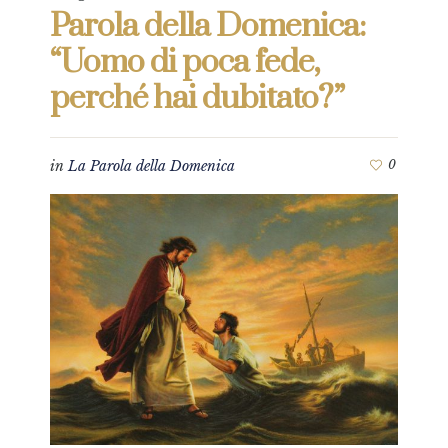
Parola della Domenica:
“Uomo di poca fede,
perché hai dubitato?”
in
La Parola della Domenica
0