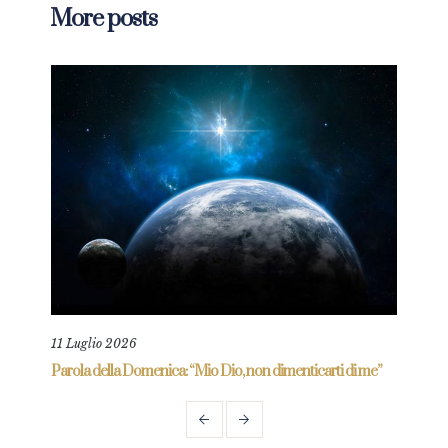
More posts
11 Luglio 2026
18 L
re
Parola della Domenica: “Mio Dio, non dimenticarti di me”
Paro