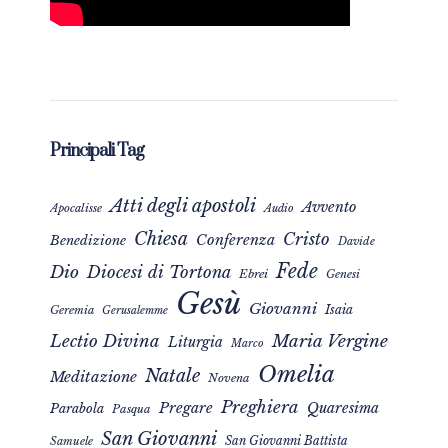
Principali Tag
Atti degli apostoli
Avvento
Apocalisse
Audio
Chiesa
Cristo
Conferenza
Benedizione
Davide
Fede
Dio
Diocesi di Tortona
Ebrei
Genesi
Gesù
Giovanni
Isaia
Geremia
Gerusalemme
Maria Vergine
Lectio Divina
Liturgia
Marco
Omelia
Natale
Meditazione
Novena
Preghiera
Pregare
Quaresima
Parabola
Pasqua
San Giovanni
San Giovanni Battista
Samuele