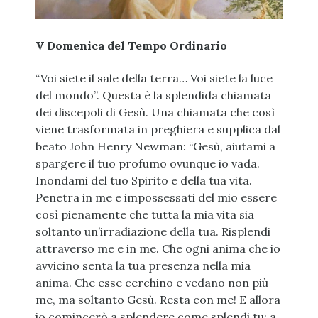
V Domenica del Tempo Ordinario
“Voi siete il sale della terra… Voi siete la luce
del mondo”. Questa è la splendida chiamata
dei discepoli di Gesù. Una chiamata che così
viene trasformata in preghiera e supplica dal
beato John Henry Newman: “Gesù, aiutami a
spargere il tuo profumo ovunque io vada.
Inondami del tuo Spirito e della tua vita.
Penetra in me e impossessati del mio essere
così pienamente che tutta la mia vita sia
soltanto un’irradiazione della tua. Risplendi
attraverso me e in me. Che ogni anima che io
avvicino senta la tua presenza nella mia
anima. Che esse cerchino e vedano non più
me, ma soltanto Gesù. Resta con me! E allora
io comincerò a splendere come splendi tu; a