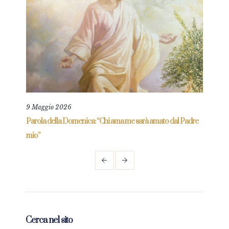
9 Maggio 2026
25 L
re
Parola della Domenica: “Chi ama me sarà amato dal Padre
Parol
mio”
Cerca nel sito