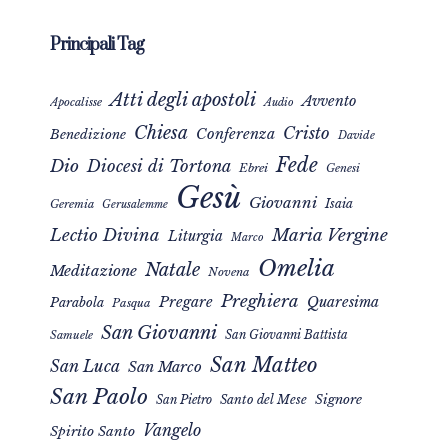
Principali Tag
Atti degli apostoli
Avvento
Apocalisse
Audio
Chiesa
Cristo
Conferenza
Benedizione
Davide
Fede
Dio
Diocesi di Tortona
Ebrei
Genesi
Gesù
Giovanni
Isaia
Geremia
Gerusalemme
Maria Vergine
Lectio Divina
Liturgia
Marco
Omelia
Natale
Meditazione
Novena
Preghiera
Pregare
Quaresima
Parabola
Pasqua
San Giovanni
San Giovanni Battista
Samuele
San Matteo
San Luca
San Marco
San Paolo
Signore
San Pietro
Santo del Mese
Vangelo
Spirito Santo