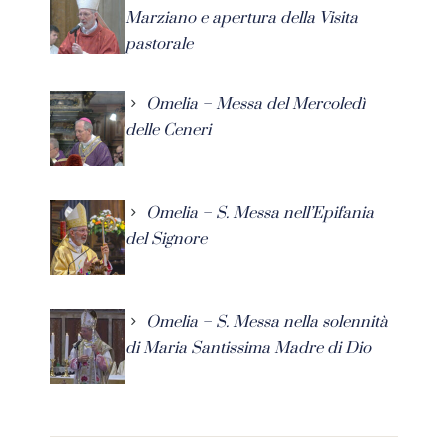
Marziano e apertura della Visita
pastorale
Omelia – Messa del Mercoledì
delle Ceneri
Omelia – S. Messa nell’Epifania
del Signore
Omelia – S. Messa nella solennità
di Maria Santissima Madre di Dio