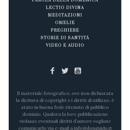
PAROLA DELLA DOMENICA
LECTIO DIVINA
MEDITAZIONI
OMELIE
PREGHIERE
STORIE DI SANTITÀ
VIDEO E AUDIO
Il materiale fotografico, ove non dichiarata
la dicitura di copyright e i diritti di utilizzo, è
stato in buona fede ritenuto di pubblico
dominio. Qualora la loro pubblicazione
violasse eventuali diritti d’autore vogliate
comunicarlo via e-mail a info@donguido.it