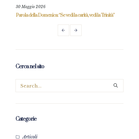
30 Maggio 2026
6 Gi
re
Parola della Domenica: “Se vedi la carità, vedi la Trinità”
Parol
prez
Cerca nel sito
Categorie
Articoli