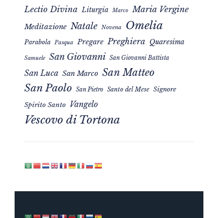
Maria Vergine
Lectio Divina
Liturgia
Marco
Omelia
Natale
Meditazione
Novena
Preghiera
Pregare
Quaresima
Parabola
Pasqua
San Giovanni
San Giovanni Battista
Samuele
San Matteo
San Luca
San Marco
San Paolo
Signore
San Pietro
Santo del Mese
Vangelo
Spirito Santo
Vescovo di Tortona