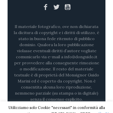
Il materiale fotografico, ove non dichiarata
la dicitura di copyright e i diritti di utilizzo, è
stato in buona fede ritenuto di pubblico
dominio. Qualora la loro pubblicazione
violasse eventuali diritti d’autore vogliate
comunicarlo via e-mail a info@donguido.it
per provvedere alla conseguente rimozione
o modificazione. Il resto del materiale
testuale è di proprietà del Monsignor Guido
Marini ed è coperto da copyright. Non è
consentita alcuna loro riproduzione,
nemmeno parziale (su stampa o in digitale)
senza il consenso esplicito.
Utilizziamo solo Cookie "necessari" in conformità alla