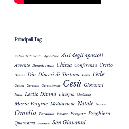
Principali Tag
Atti degli apostoli
Apocalisse
Antico Testamento
Chiesa
Cristo
Avvento
Conferenza
Benedizione
Fede
Dio
Diocesi di Tortona
Davide
Ebrei
Gesù
Giovanni
Genesi
Geremia
Gerusalemme
Lectio Divina
Liturgia
Isaia
Madonna
Natale
Maria Vergine
Meditazione
Novena
Omelia
Preghiera
Pregare
Parabola
Pasqua
San Giovanni
Quaresima
Samuele