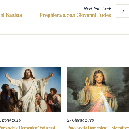
Next
Post
Link
i Battista
Preghiera a San Giovanni Eudes
1 Agosto 2026
27 Giugno 2026
arola della Domenica: “Voi stessi
Parola della Domenica: “…viventi per