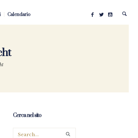
i
Calendario
cht
ht
Cerca nel sito