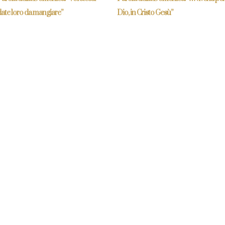
ate loro da mangiare”
Dio, in Cristo Gesù”