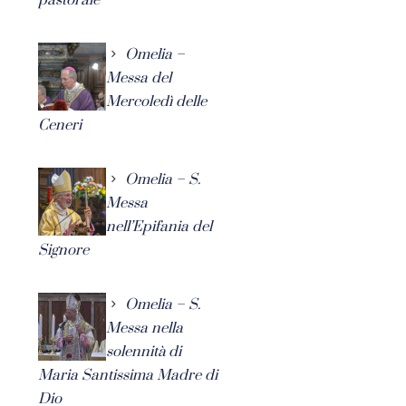
Omelia –
Messa del
Mercoledì delle
Ceneri
Omelia – S.
Messa
nell’Epifania del
Signore
Omelia – S.
Messa nella
solennità di
Maria Santissima Madre di
Dio