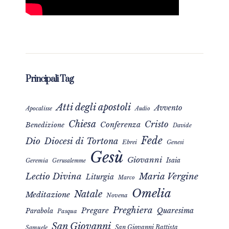
Principali Tag
Atti degli apostoli
Avvento
Apocalisse
Audio
Chiesa
Cristo
Conferenza
Benedizione
Davide
Fede
Dio
Diocesi di Tortona
Ebrei
Genesi
Gesù
Giovanni
Isaia
Geremia
Gerusalemme
Maria Vergine
Lectio Divina
Liturgia
Marco
Omelia
Natale
Meditazione
Novena
Preghiera
Pregare
Quaresima
Parabola
Pasqua
San Giovanni
San Giovanni Battista
Samuele