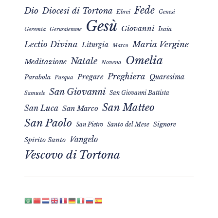
Fede
Dio
Diocesi di Tortona
Ebrei
Genesi
Gesù
Giovanni
Isaia
Geremia
Gerusalemme
Maria Vergine
Lectio Divina
Liturgia
Marco
Omelia
Natale
Meditazione
Novena
Preghiera
Pregare
Quaresima
Parabola
Pasqua
San Giovanni
San Giovanni Battista
Samuele
San Matteo
San Luca
San Marco
San Paolo
Signore
San Pietro
Santo del Mese
Vangelo
Spirito Santo
Vescovo di Tortona