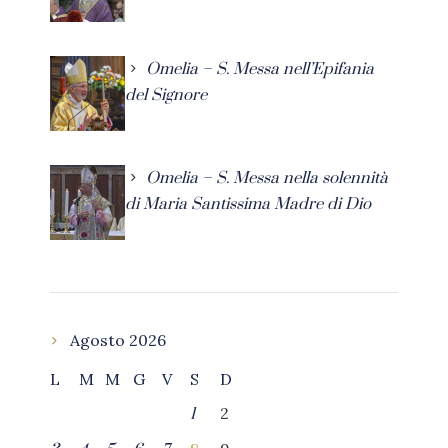
Omelia – S. Messa nell’Epifania
del Signore
Omelia – S. Messa nella solennità
di Maria Santissima Madre di Dio
Agosto 2026
L
M
M
G
V
S
D
2
1