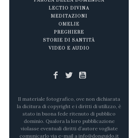
PAROLA DELLA DOMENICA
LECTIO DIVINA
MEDITAZIONI
OMELIE
PREGHIERE
STORIE DI SANTITÀ
VIDEO E AUDIO
Il materiale fotografico, ove non dichiarata
la dicitura di copyright e i diritti di utilizzo, è
stato in buona fede ritenuto di pubblico
dominio. Qualora la loro pubblicazione
violasse eventuali diritti d’autore vogliate
comunicarlo via e-mail a info@donguido.it