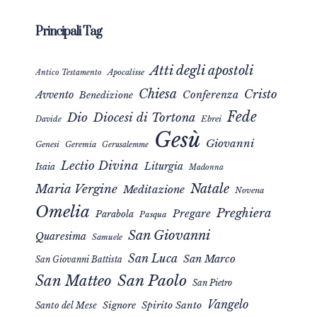
Principali Tag
Atti degli apostoli
Apocalisse
Antico Testamento
Chiesa
Cristo
Avvento
Conferenza
Benedizione
Fede
Dio
Diocesi di Tortona
Davide
Ebrei
Gesù
Giovanni
Genesi
Geremia
Gerusalemme
Lectio Divina
Liturgia
Isaia
Madonna
Natale
Maria Vergine
Meditazione
Novena
Omelia
Preghiera
Pregare
Parabola
Pasqua
San Giovanni
Quaresima
Samuele
San Luca
San Marco
San Giovanni Battista
San Matteo
San Paolo
San Pietro
Vangelo
Signore
Spirito Santo
Santo del Mese