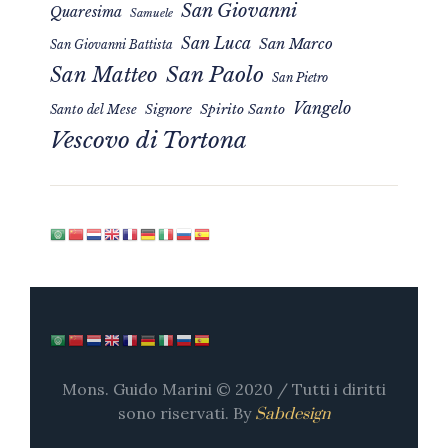
San Giovanni
Quaresima
Samuele
San Luca
San Marco
San Giovanni Battista
San Matteo
San Paolo
San Pietro
Vangelo
Signore
Spirito Santo
Santo del Mese
Vescovo di Tortona
Mons. Guido Marini © 2020 / Tutti i diritti
sono riservati. By
Sabdesign