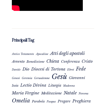
Principali Tag
Atti degli apostoli
Apocalisse
Antico Testamento
Chiesa
Cristo
Avvento
Conferenza
Benedizione
Fede
Dio
Diocesi di Tortona
Davide
Ebrei
Gesù
Giovanni
Genesi
Geremia
Gerusalemme
Lectio Divina
Liturgia
Isaia
Madonna
Natale
Maria Vergine
Meditazione
Novena
Omelia
Preghiera
Pregare
Parabola
Pasqua