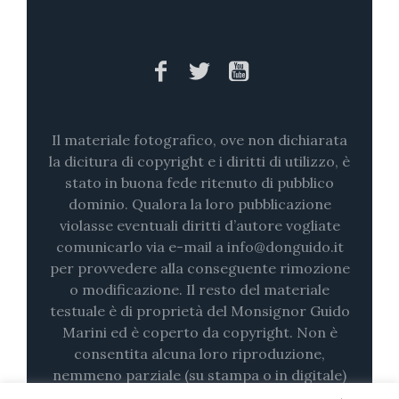
Il materiale fotografico, ove non dichiarata
la dicitura di copyright e i diritti di utilizzo, è
stato in buona fede ritenuto di pubblico
dominio. Qualora la loro pubblicazione
violasse eventuali diritti d’autore vogliate
comunicarlo via e-mail a info@donguido.it
per provvedere alla conseguente rimozione
o modificazione. Il resto del materiale
testuale è di proprietà del Monsignor Guido
Marini ed è coperto da copyright. Non è
consentita alcuna loro riproduzione,
nemmeno parziale (su stampa o in digitale)
senza il consenso esplicito.