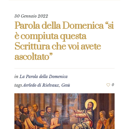
30 Gennaio 2022
Parola della Domenica “si
è compiuta questa
Scrittura che voi avete
ascoltato”
in
La Parola della Domenica
tags
Aerledo di Rielvaux
,
Gesù
0