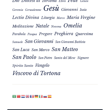
Fede
Dio
Diocesi di Tortona
Ebrei
Genesi
Gesù
Giovanni
Isaia
Geremia
Gerusalemme
Maria Vergine
Lectio Divina
Liturgia
Marco
Omelia
Natale
Meditazione
Novena
Preghiera
Pregare
Quaresima
Parabola
Pasqua
San Giovanni
San Giovanni Battista
Samuele
San Matteo
San Luca
San Marco
San Paolo
Signore
San Pietro
Santo del Mese
Vangelo
Spirito Santo
Vescovo di Tortona