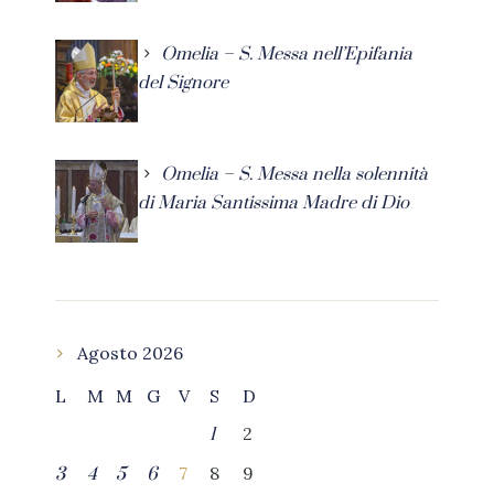
Omelia – S. Messa nell’Epifania
del Signore
Omelia – S. Messa nella solennità
di Maria Santissima Madre di Dio
Agosto 2026
L
M
M
G
V
S
D
2
1
7
8
9
3
4
5
6