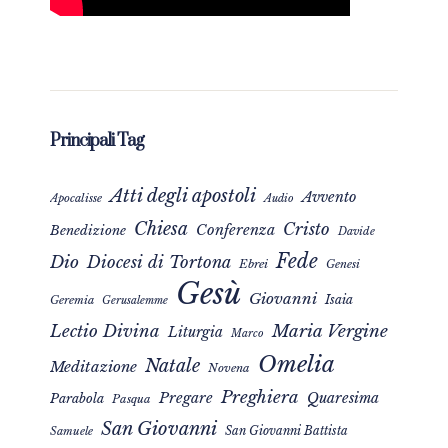
Principali Tag
Atti degli apostoli
Avvento
Apocalisse
Audio
Chiesa
Cristo
Conferenza
Benedizione
Davide
Fede
Dio
Diocesi di Tortona
Ebrei
Genesi
Gesù
Giovanni
Isaia
Geremia
Gerusalemme
Maria Vergine
Lectio Divina
Liturgia
Marco
Omelia
Natale
Meditazione
Novena
Preghiera
Pregare
Quaresima
Parabola
Pasqua
San Giovanni
San Giovanni Battista
Samuele