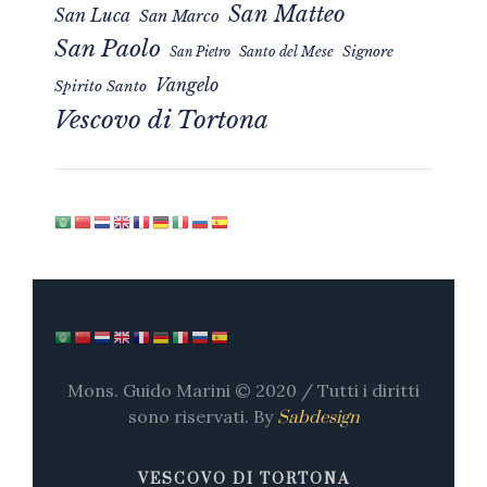
San Matteo
San Luca
San Marco
San Paolo
Signore
San Pietro
Santo del Mese
Vangelo
Spirito Santo
Vescovo di Tortona
Mons. Guido Marini © 2020 / Tutti i diritti
sono riservati. By
Sabdesign
VESCOVO DI TORTONA