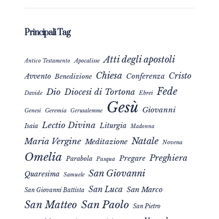
Principali Tag
Atti degli apostoli
Apocalisse
Antico Testamento
Chiesa
Cristo
Avvento
Conferenza
Benedizione
Fede
Dio
Diocesi di Tortona
Davide
Ebrei
Gesù
Giovanni
Genesi
Geremia
Gerusalemme
Lectio Divina
Liturgia
Isaia
Madonna
Natale
Maria Vergine
Meditazione
Novena
Omelia
Preghiera
Pregare
Parabola
Pasqua
San Giovanni
Quaresima
Samuele
San Luca
San Marco
San Giovanni Battista
San Matteo
San Paolo
San Pietro