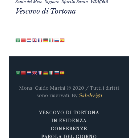
Vangelo
Signore
Spirito Santo
Santo del Mese
Vescovo di Tortona
Mons. Guido Marini © 2020 / Tutti i diritti
sono riservati. By
Sabdesign
VESCOVO DI TORTONA
IN EVIDENZA
CONFERENZE
PAROLA DEL GIORNO