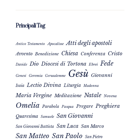
Principali Tag
Atti degli apostoli
Apocalisse
Antico Testamento
Chiesa
Cristo
Avvento
Conferenza
Benedizione
Fede
Dio
Diocesi di Tortona
Davide
Ebrei
Gesù
Giovanni
Genesi
Geremia
Gerusalemme
Lectio Divina
Liturgia
Isaia
Madonna
Natale
Maria Vergine
Meditazione
Novena
Omelia
Preghiera
Pregare
Parabola
Pasqua
San Giovanni
Quaresima
Samuele
San Luca
San Marco
San Giovanni Battista
San Matteo
San Paolo
San Pietro