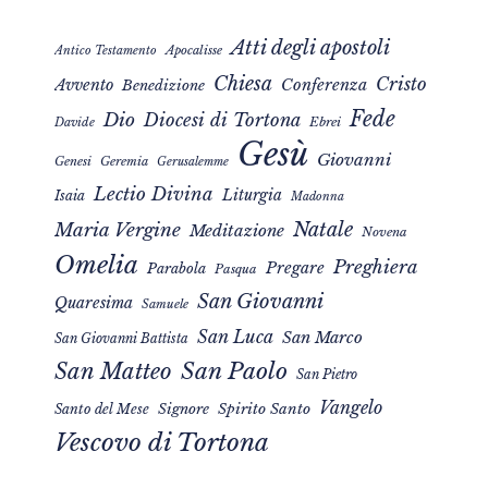
Atti degli apostoli
Apocalisse
Antico Testamento
Chiesa
Cristo
Avvento
Conferenza
Benedizione
Fede
Dio
Diocesi di Tortona
Davide
Ebrei
Gesù
Giovanni
Genesi
Geremia
Gerusalemme
Lectio Divina
Liturgia
Isaia
Madonna
Natale
Maria Vergine
Meditazione
Novena
Omelia
Preghiera
Pregare
Parabola
Pasqua
San Giovanni
Quaresima
Samuele
San Luca
San Marco
San Giovanni Battista
San Matteo
San Paolo
San Pietro
Vangelo
Signore
Spirito Santo
Santo del Mese
Vescovo di Tortona