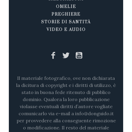
OMELIE
PREGHIERE
STORIE DI SANTITÀ
VIDEO E AUDIO
Il materiale fotografico, ove non dichiarata
la dicitura di copyright e i diritti di utilizzo, è
stato in buona fede ritenuto di pubblico
dominio. Qualora la loro pubblicazione
violasse eventuali diritti d’autore vogliate
comunicarlo via e-mail a info@donguido.it
per provvedere alla conseguente rimozione
o modificazione. Il resto del materiale