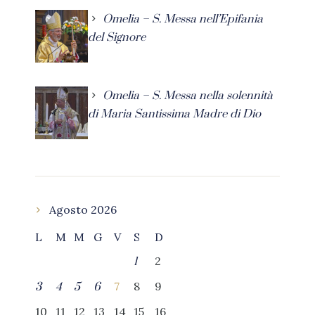
Omelia – S. Messa nell’Epifania
del Signore
Omelia – S. Messa nella solennità
di Maria Santissima Madre di Dio
Agosto 2026
L
M
M
G
V
S
D
2
1
7
8
9
3
4
5
6
10
11
12
13
14
15
16