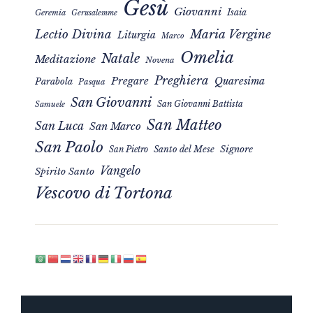
Gesù
Giovanni
Isaia
Geremia
Gerusalemme
Maria Vergine
Lectio Divina
Liturgia
Marco
Omelia
Natale
Meditazione
Novena
Preghiera
Pregare
Quaresima
Parabola
Pasqua
San Giovanni
San Giovanni Battista
Samuele
San Matteo
San Luca
San Marco
San Paolo
Signore
San Pietro
Santo del Mese
Vangelo
Spirito Santo
Vescovo di Tortona