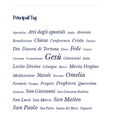
Principali Tag
Atti degli apostoli
Avvento
Apocalisse
Audio
Chiesa
Cristo
Conferenza
Benedizione
Davide
Fede
Dio
Diocesi di Tortona
Ebrei
Genesi
Gesù
Giovanni
Isaia
Geremia
Gerusalemme
Maria Vergine
Lectio Divina
Liturgia
Marco
Omelia
Natale
Meditazione
Novena
Preghiera
Pregare
Quaresima
Parabola
Pasqua
San Giovanni
San Giovanni Battista
Samuele
San Matteo
San Luca
San Marco
San Paolo
Signore
San Pietro
Santo del Mese