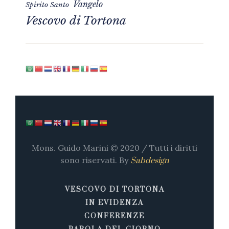
Vangelo
Spirito Santo
Vescovo di Tortona
Mons. Guido Marini © 2020 / Tutti i diritti
sono riservati. By
Sabdesign
VESCOVO DI TORTONA
IN EVIDENZA
CONFERENZE