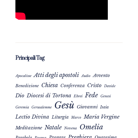
Principali Tag
Atti degli apostoli
Avvento
Apocalisse
Audio
Chiesa
Cristo
Conferenza
Benedizione
Davide
Fede
Dio
Diocesi di Tortona
Ebrei
Genesi
Gesù
Giovanni
Isaia
Geremia
Gerusalemme
Maria Vergine
Lectio Divina
Liturgia
Marco
Omelia
Natale
Meditazione
Novena
Preghiera
Pregare
Quaresima
Parabola
Pasqua