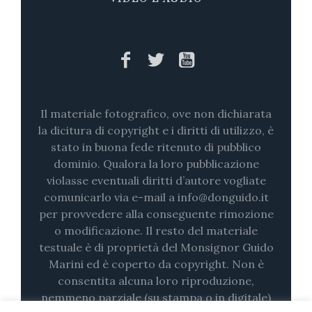
Il materiale fotografico, ove non dichiarata
la dicitura di copyright e i diritti di utilizzo, è
stato in buona fede ritenuto di pubblico
dominio. Qualora la loro pubblicazione
violasse eventuali diritti d’autore vogliate
comunicarlo via e-mail a info@donguido.it
per provvedere alla conseguente rimozione
o modificazione. Il resto del materiale
testuale è di proprietà del Monsignor Guido
Marini ed è coperto da copyright. Non è
consentita alcuna loro riproduzione,
nemmeno parziale (su stampa o in digitale)