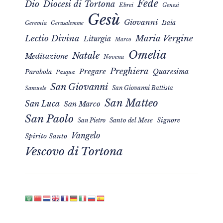
Fede
Dio
Diocesi di Tortona
Ebrei
Genesi
Gesù
Giovanni
Isaia
Geremia
Gerusalemme
Maria Vergine
Lectio Divina
Liturgia
Marco
Omelia
Natale
Meditazione
Novena
Preghiera
Pregare
Quaresima
Parabola
Pasqua
San Giovanni
San Giovanni Battista
Samuele
San Matteo
San Luca
San Marco
San Paolo
Signore
San Pietro
Santo del Mese
Vangelo
Spirito Santo
Vescovo di Tortona