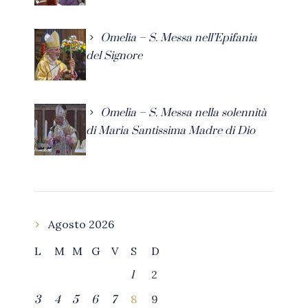
Omelia – S. Messa nell’Epifania
del Signore
Omelia – S. Messa nella solennità
di Maria Santissima Madre di Dio
Agosto 2026
L
M
M
G
V
S
D
2
1
8
9
3
4
5
6
7