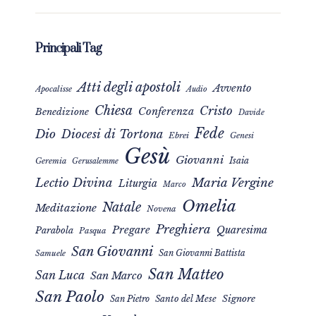
Principali Tag
Atti degli apostoli
Avvento
Apocalisse
Audio
Chiesa
Cristo
Conferenza
Benedizione
Davide
Fede
Dio
Diocesi di Tortona
Ebrei
Genesi
Gesù
Giovanni
Isaia
Geremia
Gerusalemme
Maria Vergine
Lectio Divina
Liturgia
Marco
Omelia
Natale
Meditazione
Novena
Preghiera
Pregare
Quaresima
Parabola
Pasqua
San Giovanni
San Giovanni Battista
Samuele
San Matteo
San Luca
San Marco
San Paolo
Signore
San Pietro
Santo del Mese