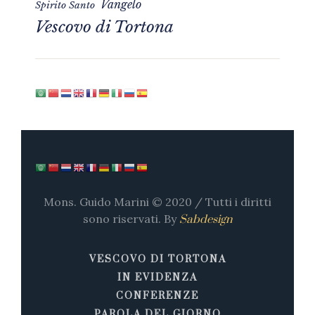
Vangelo
Spirito Santo
Vescovo di Tortona
Mons. Guido Marini © 2020 / Tutti i diritti
sono riservati. By
Sabdesign
VESCOVO DI TORTONA
IN EVIDENZA
CONFERENZE
PAROLA DEL GIORNO