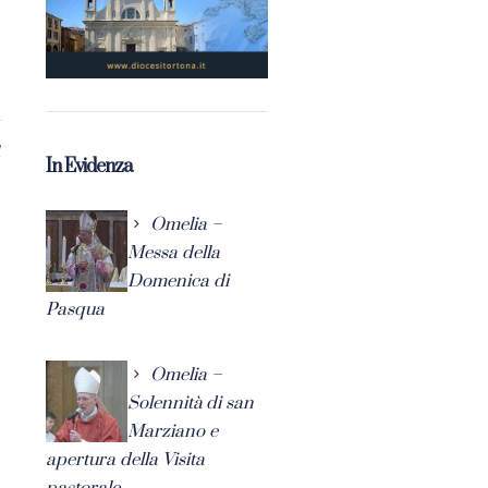
1
In Evidenza
Omelia –
Messa della
Domenica di
Pasqua
Omelia –
Solennità di san
Marziano e
apertura della Visita
pastorale