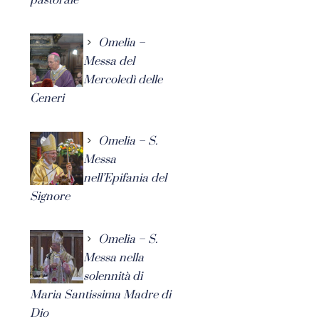
Omelia –
Messa del
Mercoledì delle
Ceneri
Omelia – S.
Messa
nell’Epifania del
Signore
Omelia – S.
Messa nella
solennità di
Maria Santissima Madre di
Dio