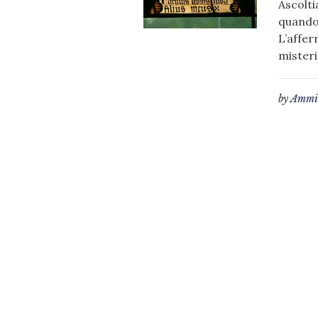
Ascolti
quando 
L’affer
misteri
by
Ammin