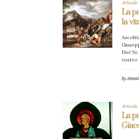
Articolo
La pa
la vi
Ascolti
Giusepp
Dio! Se 
vostro 
by
Ammin
Articolo
La pa
Giac