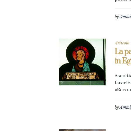
by
Ammin
Articolo
La pa
in Eg
Ascolti
Israele
«Eccomi
by
Ammin