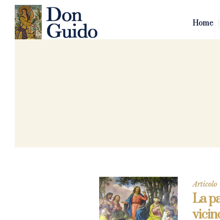
Home
Articolo
La pa
vici