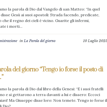
amo la parola di Dio dal Vangelo di san Matteo: “In quel
disse Gesù ai suoi apostoli: Strada facendo, predicate,
 che il regno dei cieli è vicino. Guarite gli infermi,
ate i morti...
istrazione
in
La Parola del giorno
10 Luglio 202
rola del giorno “Tengo io forse il posto di
”
mo la parola di Dio dal libro della Genesi: “E i suoi fratelli
o e si gettarono a terra davanti a lui e dissero: Eccoci
hiavi! Ma Giuseppe disse loro: Non temete. Tengo io forse il
i Dio?...