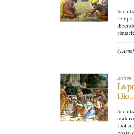
Ascolti
tempo, 
dicendo
risuscit
by
Ammin
Articolo
La pa
Dio…
Ascoltia
andaron
tuoi sc
posto d