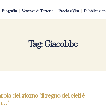
Biografia
Vescovo di Tortona
Parola e Vita
Pubblicazion
Tag:
Giacobbe
rola del giorno “il regno dei cieli è
no…”