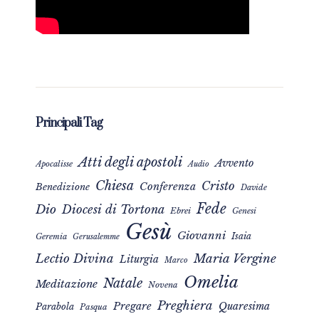
Principali Tag
Atti degli apostoli
Avvento
Apocalisse
Audio
Chiesa
Cristo
Conferenza
Benedizione
Davide
Fede
Dio
Diocesi di Tortona
Ebrei
Genesi
Gesù
Giovanni
Isaia
Geremia
Gerusalemme
Maria Vergine
Lectio Divina
Liturgia
Marco
Omelia
Natale
Meditazione
Novena
Preghiera
Pregare
Quaresima
Parabola
Pasqua