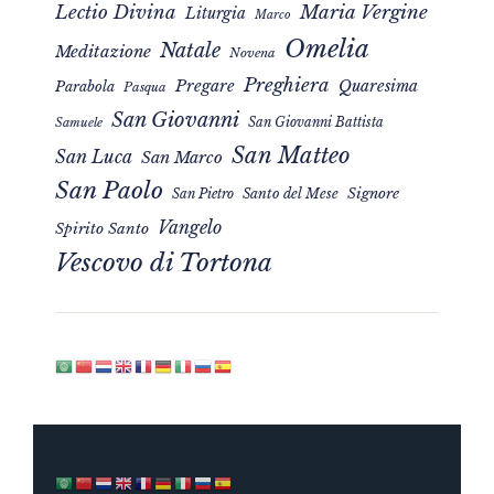
Maria Vergine
Lectio Divina
Liturgia
Marco
Omelia
Natale
Meditazione
Novena
Preghiera
Pregare
Quaresima
Parabola
Pasqua
San Giovanni
San Giovanni Battista
Samuele
San Matteo
San Luca
San Marco
San Paolo
Signore
San Pietro
Santo del Mese
Vangelo
Spirito Santo
Vescovo di Tortona