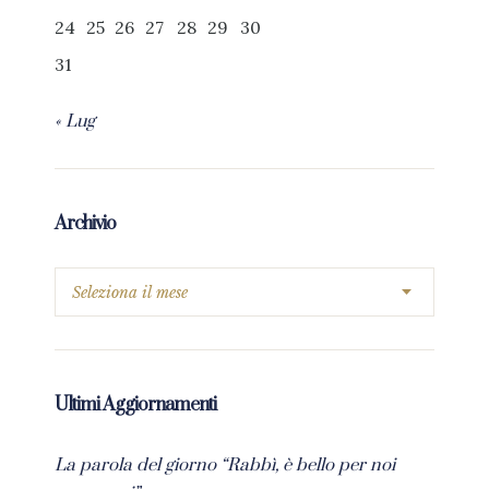
24
25
26
27
28
29
30
31
« Lug
Archivio
Ultimi Aggiornamenti
La parola del giorno “Rabbì, è bello per noi