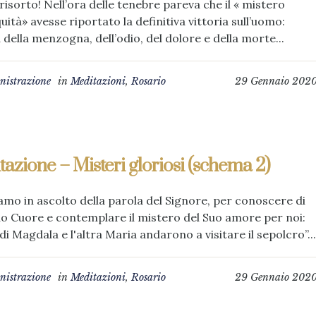
risorto! Nell’ora delle tenebre pareva che il « mistero
iquità» avesse riportato la definitiva vittoria sull’uomo:
a della menzogna, dell’odio, del dolore e della morte...
istrazione
in
Meditazioni
,
Rosario
29 Gennaio 202
azione – Misteri gloriosi (schema 2)
mo in ascolto della parola del Signore, per conoscere di
Suo Cuore e contemplare il mistero del Suo amore per noi:
di Magdala e l'altra Maria andarono a visitare il sepolcro”...
istrazione
in
Meditazioni
,
Rosario
29 Gennaio 202