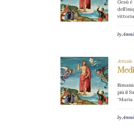
Gesù è 
dell’in
vittori
by
Ammin
Articolo
Medit
Rimania
più il 
“Maria 
by
Ammin