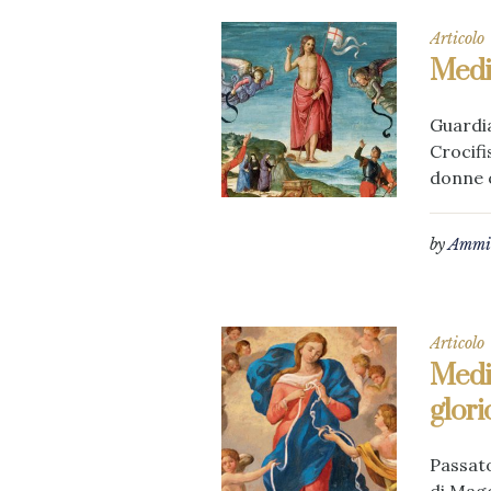
Articolo
Medit
Guardia
Crocifi
donne o
by
Ammin
Articolo
Medit
glori
Passato