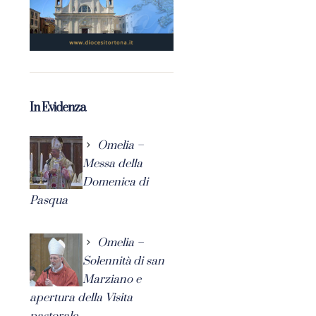
In Evidenza
Omelia –
Messa della
Domenica di
Pasqua
Omelia –
Solennità di san
Marziano e
apertura della Visita
pastorale