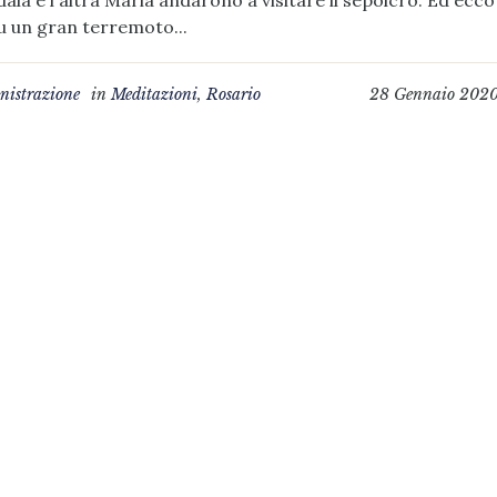
ala e l'altra Maria andarono a visitare il sepolcro. Ed ecco
fu un gran terremoto...
istrazione
in
Meditazioni
,
Rosario
28 Gennaio 202