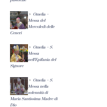
Omelia –
Messa del
Mercoledì delle
Ceneri
Omelia – S.
Messa
nell’Epifania del
Signore
Omelia – S.
Messa nella
solennità di
Maria Santissima Madre di
Dio