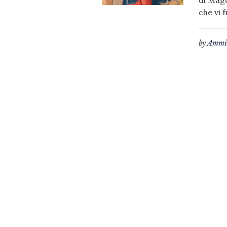
di Magd
che vi 
by
Ammin