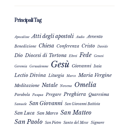
Principali Tag
Atti degli apostoli
Avvento
Apocalisse
Audio
Chiesa
Cristo
Conferenza
Benedizione
Davide
Fede
Dio
Diocesi di Tortona
Ebrei
Genesi
Gesù
Giovanni
Isaia
Geremia
Gerusalemme
Maria Vergine
Lectio Divina
Liturgia
Marco
Omelia
Natale
Meditazione
Novena
Preghiera
Pregare
Quaresima
Parabola
Pasqua
San Giovanni
San Giovanni Battista
Samuele
San Matteo
San Luca
San Marco
San Paolo
Signore
San Pietro
Santo del Mese