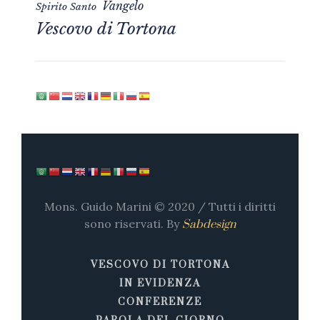
Vangelo
Spirito Santo
Vescovo di Tortona
Mons. Guido Marini © 2020 / Tutti i diritti
sono riservati. By
Sabdesign
VESCOVO DI TORTONA
IN EVIDENZA
CONFERENZE