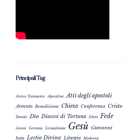
Principali Tag
Atti degli apostoli
Apocalisse
Antico Testamento
Chiesa
Cristo
Avvento
Conferenza
Benedizione
Fede
Dio
Diocesi di Tortona
Davide
Ebrei
Gesù
Giovanni
Genesi
Geremia
Gerusalemme
Lectio Divina
Liturgia
Isaia
Madonna