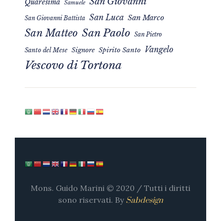
San Giovanni
Quaresima
Samuele
San Luca
San Marco
San Giovanni Battista
San Matteo
San Paolo
San Pietro
Vangelo
Signore
Spirito Santo
Santo del Mese
Vescovo di Tortona
Mons. Guido Marini © 2020 / Tutti i diritti
sono riservati. By
Sabdesign