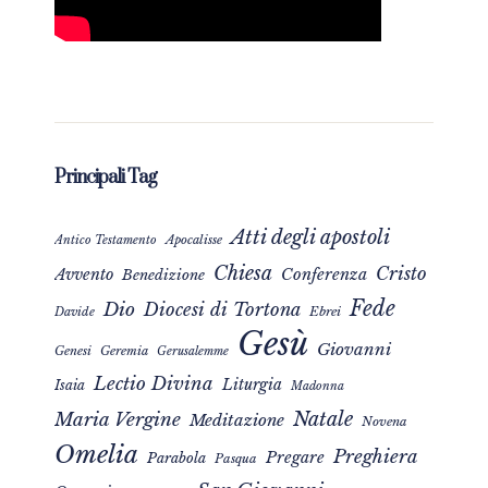
Principali Tag
Atti degli apostoli
Apocalisse
Antico Testamento
Chiesa
Cristo
Avvento
Conferenza
Benedizione
Fede
Dio
Diocesi di Tortona
Davide
Ebrei
Gesù
Giovanni
Genesi
Geremia
Gerusalemme
Lectio Divina
Liturgia
Isaia
Madonna
Natale
Maria Vergine
Meditazione
Novena
Omelia
Preghiera
Pregare
Parabola
Pasqua