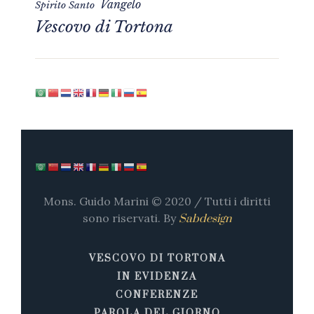
Vangelo
Spirito Santo
Vescovo di Tortona
Mons. Guido Marini © 2020 / Tutti i diritti
sono riservati. By
Sabdesign
VESCOVO DI TORTONA
IN EVIDENZA
CONFERENZE
PAROLA DEL GIORNO