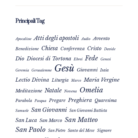
Principali Tag
Atti degli apostoli
Avvento
Apocalisse
Audio
Chiesa
Cristo
Conferenza
Benedizione
Davide
Fede
Dio
Diocesi di Tortona
Ebrei
Genesi
Gesù
Giovanni
Isaia
Geremia
Gerusalemme
Maria Vergine
Lectio Divina
Liturgia
Marco
Omelia
Natale
Meditazione
Novena
Preghiera
Pregare
Quaresima
Parabola
Pasqua
San Giovanni
San Giovanni Battista
Samuele
San Matteo
San Luca
San Marco
San Paolo
Signore
San Pietro
Santo del Mese