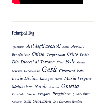
Principali Tag
Atti degli apostoli
Avvento
Apocalisse
Audio
Chiesa
Cristo
Conferenza
Benedizione
Davide
Fede
Dio
Diocesi di Tortona
Ebrei
Genesi
Gesù
Giovanni
Isaia
Geremia
Gerusalemme
Maria Vergine
Lectio Divina
Liturgia
Marco
Omelia
Natale
Meditazione
Novena
Preghiera
Pregare
Quaresima
Parabola
Pasqua
San Giovanni
San Giovanni Battista
Samuele