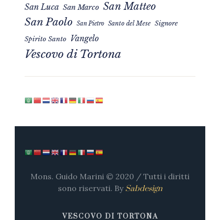
San Matteo
San Luca
San Marco
San Paolo
Signore
San Pietro
Santo del Mese
Vangelo
Spirito Santo
Vescovo di Tortona
Mons. Guido Marini © 2020 / Tutti i diritti
sono riservati. By
Sabdesign
VESCOVO DI TORTONA