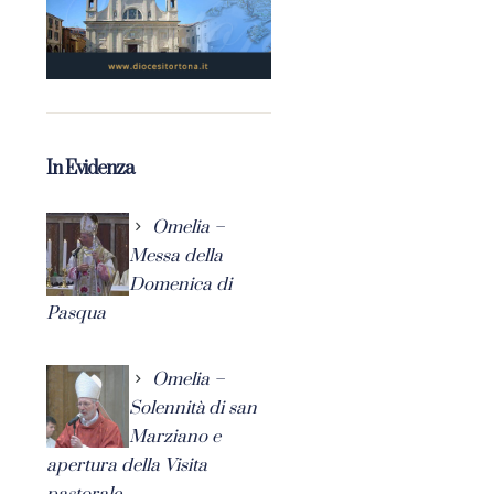
In Evidenza
Omelia –
Messa della
Domenica di
Pasqua
Omelia –
Solennità di san
Marziano e
apertura della Visita
pastorale