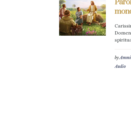
Parol
mon
Carissi
Domenic
spiritual
by
Ammin
Audio