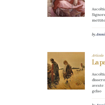
Ascolti
Signore
mettite
by
Ammin
Articolo
La pa
Ascolti
dissero
aveste 
gelso