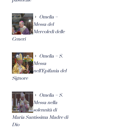
Omelia –
Messa del
Mercoledì delle
Ceneri
Omelia – S.
Messa
nell’Epifania del
Signore
Omelia – S.
Messa nella
solennità di
Maria Santissima Madre di
Dio