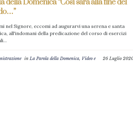
a della Domenica “Così sarà alla fine del
do…”
mi nel Signore, eccomi ad augurarvi una serena e santa
a, all'indomani della predicazione del corso di esercizi
i...
istrazione
in
La Parola della Domenica
,
Video e
26 Luglio 202