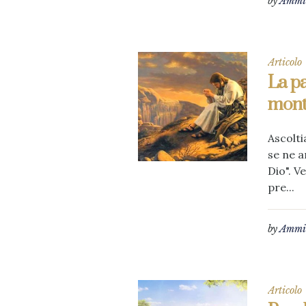
by
Ammin
Articolo
La pa
mont
Ascolti
se ne a
Dio". V
pre...
by
Ammin
Articolo