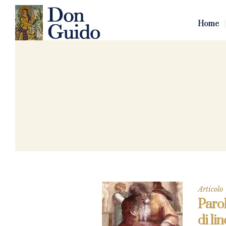
Home
Articolo
Parol
di lin