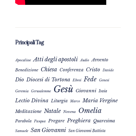
Principali Tag
Atti degli apostoli
Avvento
Apocalisse
Audio
Chiesa
Cristo
Conferenza
Benedizione
Davide
Fede
Dio
Diocesi di Tortona
Ebrei
Genesi
Gesù
Giovanni
Isaia
Geremia
Gerusalemme
Maria Vergine
Lectio Divina
Liturgia
Marco
Omelia
Natale
Meditazione
Novena
Preghiera
Pregare
Quaresima
Parabola
Pasqua
San Giovanni
San Giovanni Battista
Samuele