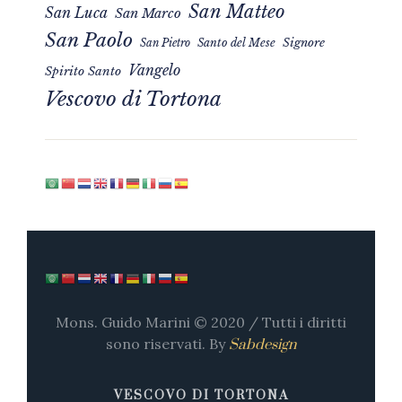
San Matteo
San Luca
San Marco
San Paolo
Signore
San Pietro
Santo del Mese
Vangelo
Spirito Santo
Vescovo di Tortona
Mons. Guido Marini © 2020 / Tutti i diritti
sono riservati. By
Sabdesign
VESCOVO DI TORTONA