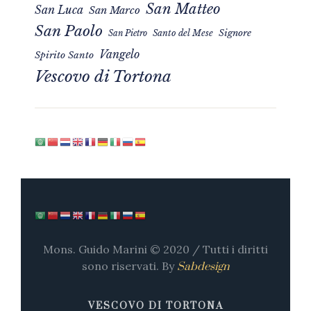
San Matteo
San Luca
San Marco
San Paolo
Signore
San Pietro
Santo del Mese
Vangelo
Spirito Santo
Vescovo di Tortona
Mons. Guido Marini © 2020 / Tutti i diritti
sono riservati. By
Sabdesign
VESCOVO DI TORTONA