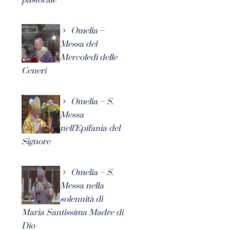
Omelia –
Messa del
Mercoledì delle
Ceneri
Omelia – S.
Messa
nell’Epifania del
Signore
Omelia – S.
Messa nella
solennità di
Maria Santissima Madre di
Dio