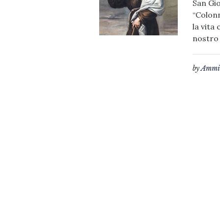
San Gio
“Colonn
la vita
nostro 
by
Ammin