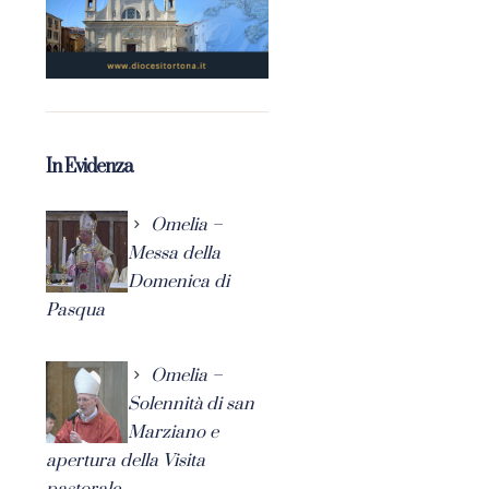
In Evidenza
Omelia –
Messa della
Domenica di
Pasqua
Omelia –
Solennità di san
Marziano e
apertura della Visita
pastorale