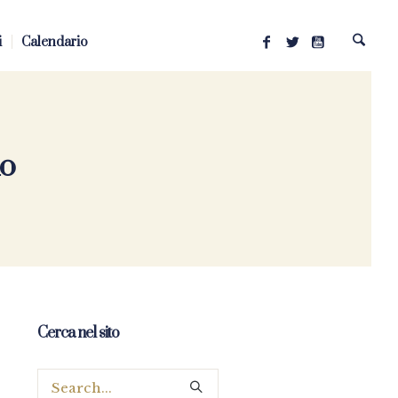
i
Calendario
no
Cerca nel sito