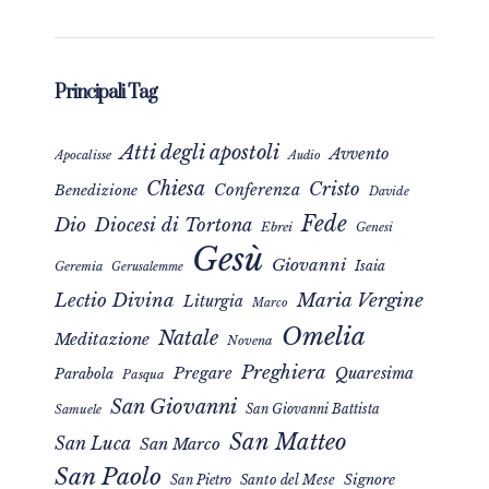
Principali Tag
Atti degli apostoli
Avvento
Apocalisse
Audio
Chiesa
Cristo
Conferenza
Benedizione
Davide
Fede
Dio
Diocesi di Tortona
Ebrei
Genesi
Gesù
Giovanni
Isaia
Geremia
Gerusalemme
Maria Vergine
Lectio Divina
Liturgia
Marco
Omelia
Natale
Meditazione
Novena
Preghiera
Pregare
Quaresima
Parabola
Pasqua
San Giovanni
San Giovanni Battista
Samuele
San Matteo
San Luca
San Marco
San Paolo
Signore
San Pietro
Santo del Mese