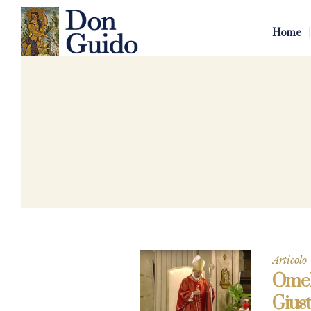
Home
Articolo
Omel
Giust