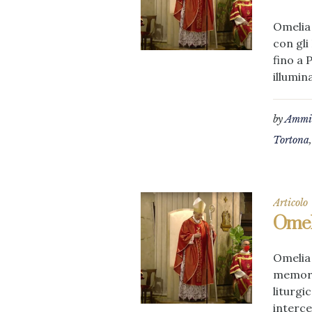
Omelia 
con gli
fino a 
illumina
by
Ammin
Tortona
Articolo
Omeli
Omelia 
memoria
liturgi
interce