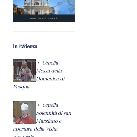
In Evidenza
Omelia –
Messa della
Domenica di
Pasqua
Omelia –
Solennità di san
Marziano e
apertura della Visita
pastorale