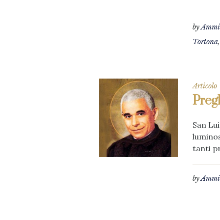
by
Ammin
Tortona
Articolo
Pregh
San Lui
luminos
tanti p
by
Ammin