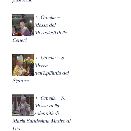
Omelia –
Messa del
Mercoledì delle
Ceneri
Omelia – S.
Messa
nell’Epifania del
Signore
Omelia – S.
Messa nella
solennità di
Maria Santissima Madre di
Dio